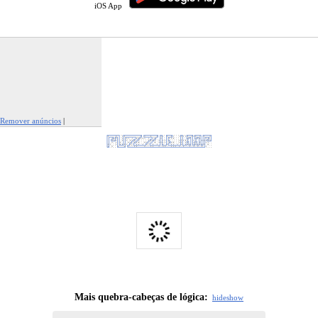
iOS App
Remover anúncios
|
Denunciar este anúncio
Mais quebra-cabeças de lógica:
hide
show