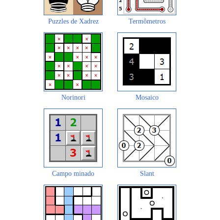
Puzzles de Xadrez
Termômetros
Norinori
Mosaico
Campo minado
Slant