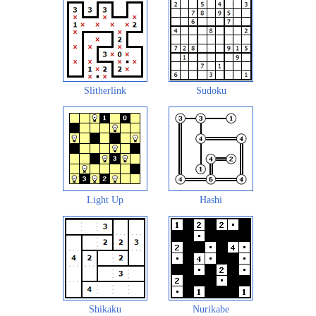
Slitherlink
Sudoku
Light Up
Hashi
Shikaku
Nurikabe