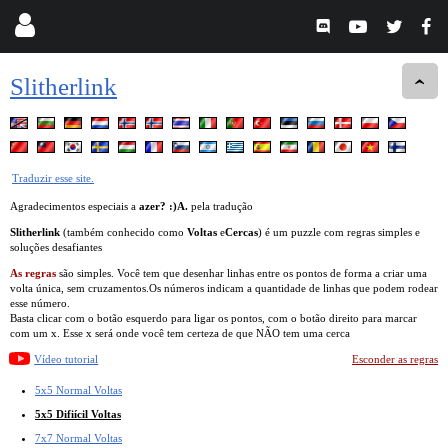
Slitherlink
Traduzir esse site.
Agradecimentos especiais a
azer? :)A.
pela tradução
Slitherlink
(também conhecido como
Voltas
e
Cercas
) é um puzzle com regras simples e
soluções desafiantes
As regras
são simples. Você tem que desenhar linhas entre os pontos de forma a criar uma
volta única, sem cruzamentos.Os números indicam a quantidade de linhas que podem rodear
esse número.
Basta clicar com o botão esquerdo para ligar os pontos, com o botão direito para marcar
com um x. Esse x será onde você tem certeza de que NÃO tem uma cerca
Vídeo tutorial
Esconder as regras
5x5 Normal Voltas
5x5 Difiícil Voltas
7x7 Normal Voltas