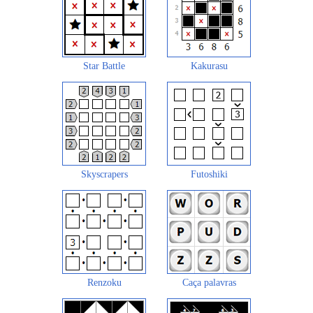
Star Battle
Kakurasu
Skyscrapers
Futoshiki
Renzoku
Caça palavras