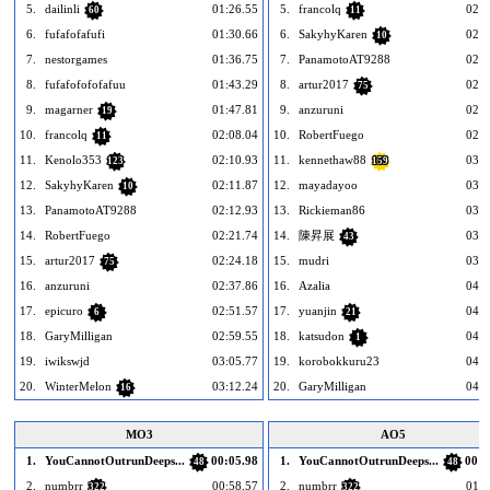
5.
dailinli
01:26.55
5.
francolq
02:0
60
11
6.
fufafofafufi
01:30.66
6.
SakyhyKaren
02:1
10
7.
nestorgames
01:36.75
7.
PanamotoAT9288
02:1
8.
fufafofofofafuu
01:43.29
8.
artur2017
02:2
75
9.
magarner
01:47.81
9.
anzuruni
02:3
19
10.
francolq
02:08.04
10.
RobertFuego
02:5
11
11.
Kenolo353
02:10.93
11.
kennethaw88
03:1
123
159
12.
SakyhyKaren
02:11.87
12.
mayadayoo
03:2
10
13.
PanamotoAT9288
02:12.93
13.
Rickieman86
03:2
14.
RobertFuego
02:21.74
14.
陳昇展
03:3
43
15.
artur2017
02:24.18
15.
mudri
03:4
75
16.
anzuruni
02:37.86
16.
Azalia
04:1
17.
epicuro
02:51.57
17.
yuanjin
04:1
6
21
18.
GaryMilligan
02:59.55
18.
katsudon
04:2
1
19.
iwikswjd
03:05.77
19.
korobokkuru23
04:2
20.
WinterMelon
03:12.24
20.
GaryMilligan
04:3
16
MO3
AO5
1.
YouCannotOutrunDeeps...
00:05.98
1.
YouCannotOutrunDeeps...
00:0
48
48
2.
numbrr
00:58.57
2.
numbrr
01:0
322
322