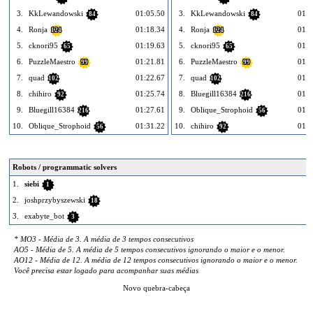
3.
KkLewandowski
01:05.50
3.
KkLewandowski
01:1
84
84
4.
Ronja
01:18.34
4.
Ronja
01:2
124
124
5.
cknori95
01:19.63
5.
cknori95
01:2
65
65
6.
PuzzleMaestro
01:21.81
6.
PuzzleMaestro
01:2
99
99
7.
quad
01:22.67
7.
quad
01:2
102
102
8.
chihiro
01:25.74
8.
Bluegill16384
01:2
92
216
9.
Bluegill16384
01:27.61
9.
Oblique_Strophoid
01:3
216
56
10.
Oblique_Strophoid
01:31.22
10.
chihiro
01:3
56
92
Robots / programmatic solvers
1.
siebi
1
2.
joshprzybyszewski
18
3.
exabyte_bot
3
* MO3 - Média de 3. A média de 3 tempos consecutivos
AO5 - Média de 5. A média de 5 tempos consecutivos ignorando o maior e o menor.
AO12 - Média de 12. A média de 12 tempos consecutivos ignorando o maior e o menor.
Você precisa estar logado para acompanhar suas médias
Novo quebra-cabeça