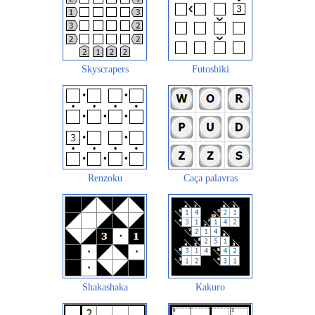
Skyscrapers
Futoshiki
Renzoku
Caça palavras
Shakashaka
Kakuro