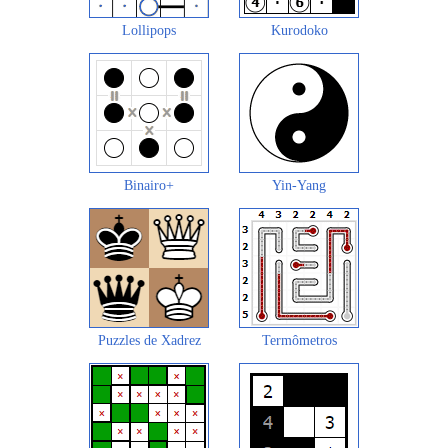
Lollipops
Kurodoko
Binairo+
Yin-Yang
Puzzles de Xadrez
Termômetros