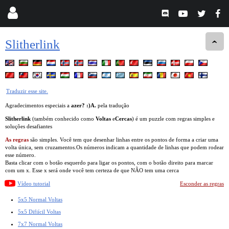
Slitherlink
Traduzir esse site.
Agradecimentos especiais a
azer? :)A.
pela tradução
Slitherlink
(também conhecido como
Voltas
e
Cercas
) é um puzzle com regras simples e
soluções desafiantes
As regras
são simples. Você tem que desenhar linhas entre os pontos de forma a criar uma
volta única, sem cruzamentos.Os números indicam a quantidade de linhas que podem rodear
esse número.
Basta clicar com o botão esquerdo para ligar os pontos, com o botão direito para marcar
com um x. Esse x será onde você tem certeza de que NÃO tem uma cerca
Vídeo tutorial
Esconder as regras
5x5 Normal Voltas
5x5 Difiícil Voltas
7x7 Normal Voltas