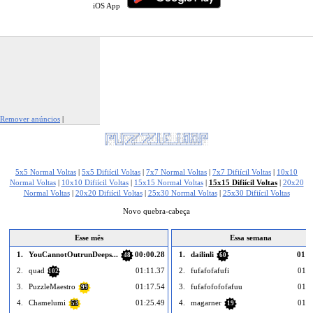
iOS App
Remover anúncios
|
Denunciar este anúncio
5x5 Normal Voltas
|
5x5 Difiícil Voltas
|
7x7 Normal Voltas
|
7x7 Difiícil Voltas
|
10x10
Normal Voltas
|
10x10 Difiícil Voltas
|
15x15 Normal Voltas
|
15x15 Difiícil Voltas
|
20x20
Normal Voltas
|
20x20 Difiícil Voltas
|
25x30 Normal Voltas
|
25x30 Difiícil Voltas
Novo quebra-cabeça
Esse mês
Essa semana
1.
YouCannotOutrunDeeps...
00:00.28
1.
dailinli
01:2
48
60
2.
quad
01:11.37
2.
fufafofafufi
01:3
102
3.
PuzzleMaestro
01:17.54
3.
fufafofofofafuu
01:4
99
4.
Chamelumi
01:25.49
4.
magarner
01:4
53
19